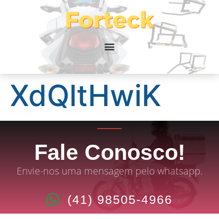
XdQltHwiK
Fale Conosco!
Envie-nos uma mensagem pelo whatsapp.
(41) 98505-4966