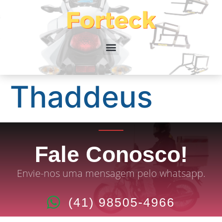
Thaddeus
Fale Conosco!
Envie-nos uma mensagem pelo whatsapp.
(41) 98505-4966