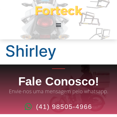
Shirley
Fale Conosco!
Envie-nos uma mensagem pelo whatsapp.
(41) 98505-4966