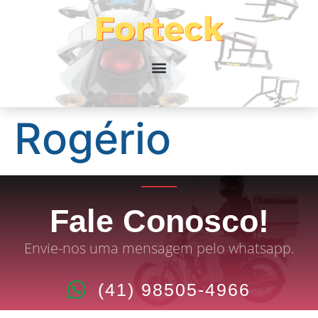
Rogério
Fale Conosco!
Envie-nos uma mensagem pelo whatsapp.
(41) 98505-4966