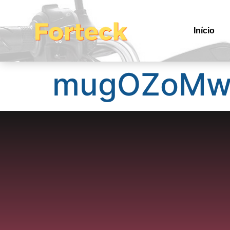
Início
mugOZoMwy