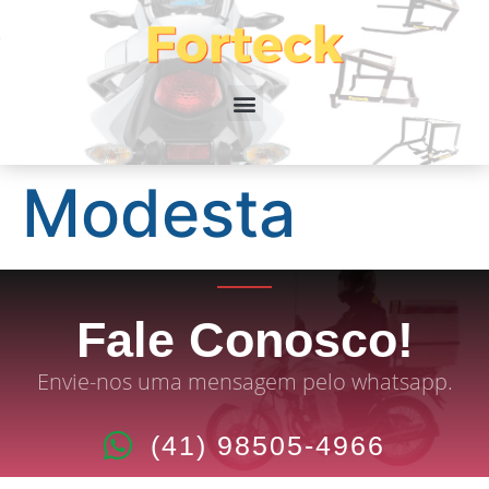
Modesta
Fale Conosco!
Envie-nos uma mensagem pelo whatsapp.
(41) 98505-4966