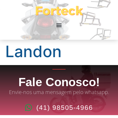
Landon
Fale Conosco!
Envie-nos uma mensagem pelo whatsapp.
(41) 98505-4966