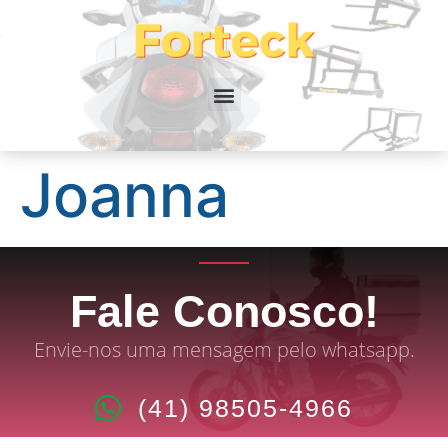
Joanna
Fale Conosco!
Envie-nos uma mensagem pelo whatsapp.
(41) 98505-4966