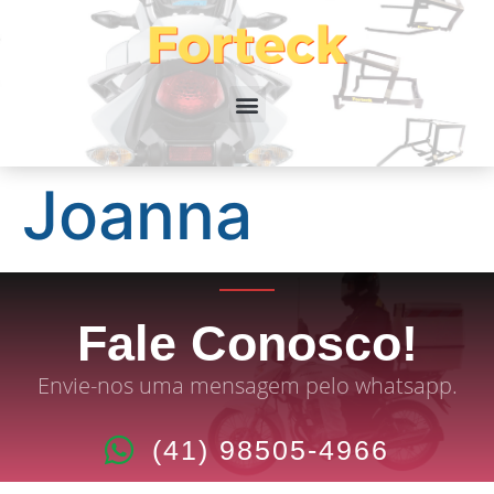
Joanna
Fale Conosco!
Envie-nos uma mensagem pelo whatsapp.
(41) 98505-4966