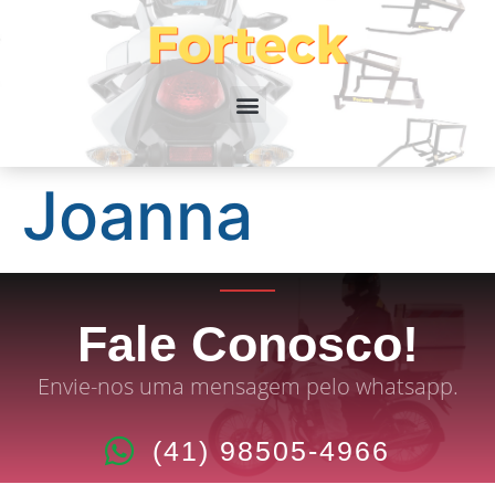
Joanna
Fale Conosco!
Envie-nos uma mensagem pelo whatsapp.
(41) 98505-4966