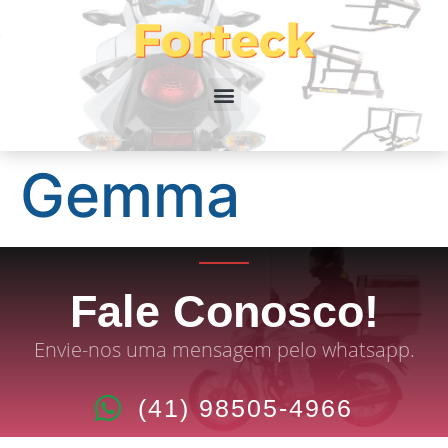
Gemma
Fale Conosco!
Envie-nos uma mensagem pelo whatsapp.
(41) 98505-4966