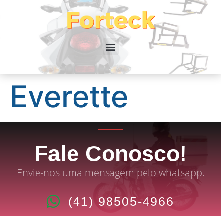
Everette
Fale Conosco!
Envie-nos uma mensagem pelo whatsapp.
(41) 98505-4966