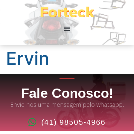
Ervin
Fale Conosco!
Envie-nos uma mensagem pelo whatsapp.
(41) 98505-4966