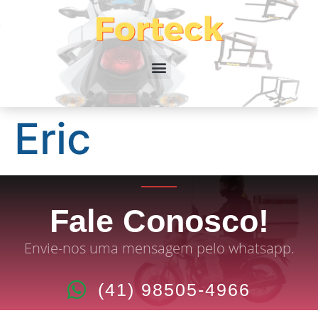
Eric
Fale Conosco!
Envie-nos uma mensagem pelo whatsapp.
(41) 98505-4966