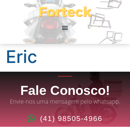
Eric
Fale Conosco!
Envie-nos uma mensagem pelo whatsapp.
(41) 98505-4966