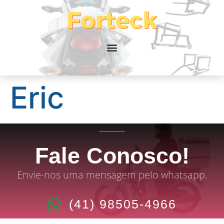
Eric
Fale Conosco!
Envie-nos uma mensagem pelo whatsapp.
(41) 98505-4966