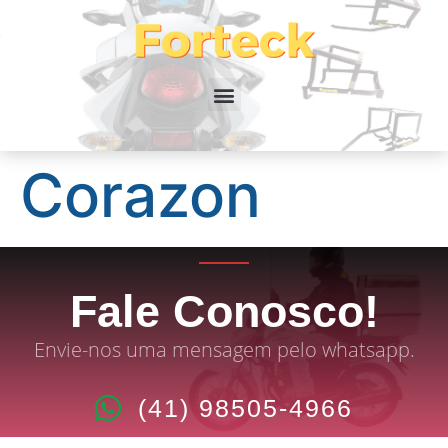
Corazon
Fale Conosco!
Envie-nos uma mensagem pelo whatsapp.
(41) 98505-4966