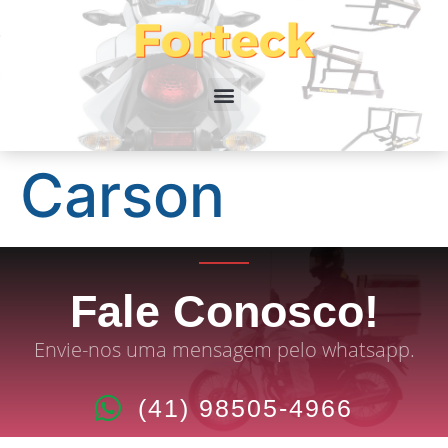
Carson
Fale Conosco!
Envie-nos uma mensagem pelo whatsapp.
(41) 98505-4966