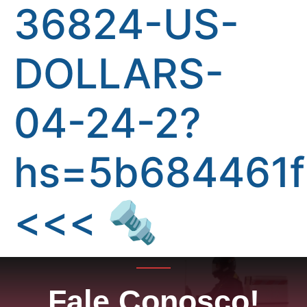
36824-US-
DOLLARS-
04-24-2?
hs=5b684461f
<<< 🔩
Fale Conosco!