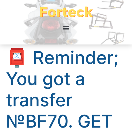
📮 Reminder;
You got a
transfer
№BF70. GET